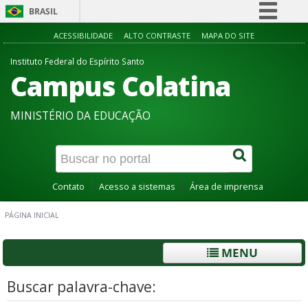
BRASIL
Simplifique!
ACESSIBILIDADE
ALTO CONTRASTE
MAPA DO SITE
Comunica BR
Instituto Federal do Espírito Santo
Campus Colatina
Participe
Acesso à informação
MINISTÉRIO DA EDUCAÇÃO
Legislação
Canais
Contato
Acesso a sistemas
Área de imprensa
PÁGINA INICIAL
MENU
Buscar palavra-chave: