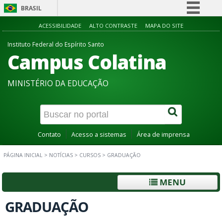
BRASIL
Simplifique!
ACESSIBILIDADE
ALTO CONTRASTE
MAPA DO SITE
Comunica BR
Instituto Federal do Espírito Santo
Campus Colatina
Participe
Acesso à informação
MINISTÉRIO DA EDUCAÇÃO
Legislação
Canais
Contato
Acesso a sistemas
Área de imprensa
PÁGINA INICIAL
>
NOTÍCIAS
>
CURSOS
>
GRADUAÇÃO
MENU
GRADUAÇÃO