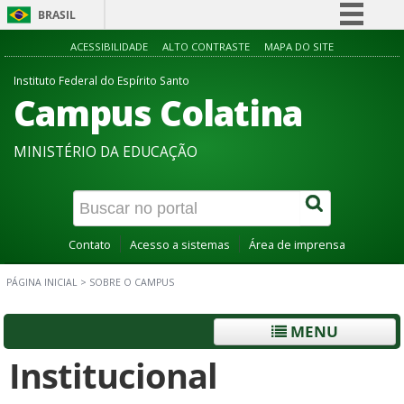
BRASIL
Simplifique!
ACESSIBILIDADE
ALTO CONTRASTE
MAPA DO SITE
Comunica BR
Instituto Federal do Espírito Santo
Campus Colatina
Participe
Acesso à informação
MINISTÉRIO DA EDUCAÇÃO
Legislação
Canais
Contato
Acesso a sistemas
Área de imprensa
PÁGINA INICIAL
>
SOBRE O CAMPUS
MENU
Institucional