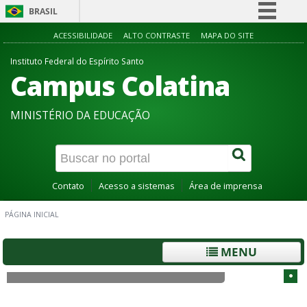
BRASIL
Simplifique!
ACESSIBILIDADE
ALTO CONTRASTE
MAPA DO SITE
Comunica BR
Instituto Federal do Espírito Santo
Campus Colatina
Participe
Acesso à informação
MINISTÉRIO DA EDUCAÇÃO
Legislação
Canais
Contato
Acesso a sistemas
Área de imprensa
PÁGINA INICIAL
MENU