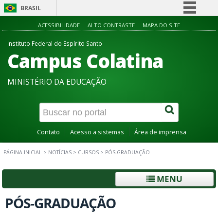
BRASIL
Simplifique!
ACESSIBILIDADE
ALTO CONTRASTE
MAPA DO SITE
Comunica BR
Instituto Federal do Espírito Santo
Campus Colatina
Participe
Acesso à informação
MINISTÉRIO DA EDUCAÇÃO
Legislação
Canais
Contato
Acesso a sistemas
Área de imprensa
PÁGINA INICIAL
>
NOTÍCIAS
>
CURSOS
>
PÓS-GRADUAÇÃO
MENU
PÓS-GRADUAÇÃO