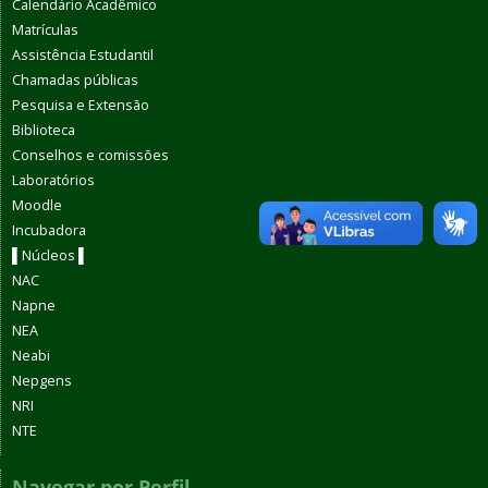
Calendário Acadêmico
Matrículas
Assistência Estudantil
Chamadas públicas
Pesquisa e Extensão
Biblioteca
Conselhos e comissões
Laboratórios
Moodle
Incubadora
▌Núcleos ▌
NAC
Napne
NEA
Neabi
Nepgens
NRI
NTE
Navegar por Perfil