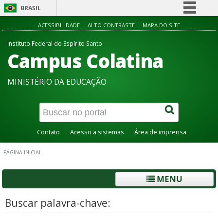
BRASIL
Simplifique!
ACESSIBILIDADE
ALTO CONTRASTE
MAPA DO SITE
Comunica BR
Instituto Federal do Espírito Santo
Campus Colatina
Participe
Acesso à informação
MINISTÉRIO DA EDUCAÇÃO
Legislação
Canais
Contato
Acesso a sistemas
Área de imprensa
PÁGINA INICIAL
MENU
Buscar palavra-chave: