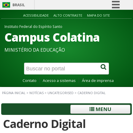
BRASIL
Simplifique!
ACESSIBILIDADE
ALTO CONTRASTE
MAPA DO SITE
Comunica BR
Instituto Federal do Espírito Santo
Campus Colatina
Participe
Acesso à informação
MINISTÉRIO DA EDUCAÇÃO
Legislação
Canais
Contato
Acesso a sistemas
Área de imprensa
PÁGINA INICIAL
>
NOTÍCIAS
>
UNCATEGORISED
>
CADERNO DIGITAL
MENU
Caderno Digital