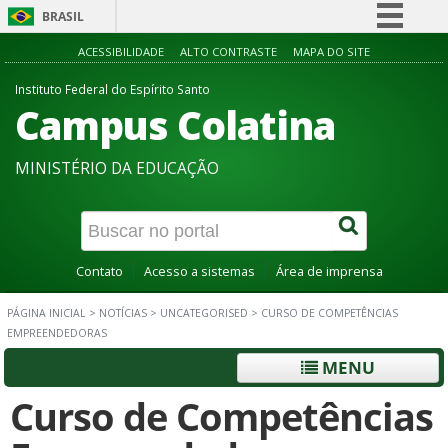
BRASIL
Simplifique!
ACESSIBILIDADE
ALTO CONTRASTE
MAPA DO SITE
Comunica BR
Instituto Federal do Espírito Santo
Campus Colatina
Participe
Acesso à informação
MINISTÉRIO DA EDUCAÇÃO
Legislação
Canais
Contato
Acesso a sistemas
Área de imprensa
PÁGINA INICIAL
>
NOTÍCIAS
>
UNCATEGORISED
>
CURSO DE COMPETÊNCIAS
EMPREENDEDORAS
MENU
Curso de Competências