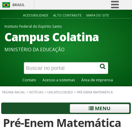
BRASIL
Simplifique!
ACESSIBILIDADE
ALTO CONTRASTE
MAPA DO SITE
Comunica BR
Instituto Federal do Espírito Santo
Campus Colatina
Participe
Acesso à informação
MINISTÉRIO DA EDUCAÇÃO
Legislação
Canais
Contato
Acesso a sistemas
Área de imprensa
PÁGINA INICIAL
>
NOTÍCIAS
>
UNCATEGORISED
>
PRÉ-ENEM MATEMÁTICA
MENU
Pré-Enem Matemática