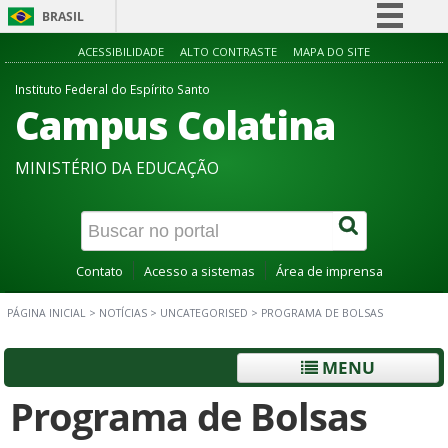
BRASIL
Simplifique!
ACESSIBILIDADE
ALTO CONTRASTE
MAPA DO SITE
Comunica BR
Instituto Federal do Espírito Santo
Campus Colatina
Participe
Acesso à informação
MINISTÉRIO DA EDUCAÇÃO
Legislação
Canais
Contato
Acesso a sistemas
Área de imprensa
PÁGINA INICIAL
>
NOTÍCIAS
>
UNCATEGORISED
>
PROGRAMA DE BOLSAS
MENU
Programa de Bolsas