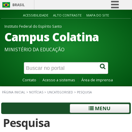
BRASIL
Simplifique!
ACESSIBILIDADE
ALTO CONTRASTE
MAPA DO SITE
Comunica BR
Instituto Federal do Espírito Santo
Campus Colatina
Participe
Acesso à informação
MINISTÉRIO DA EDUCAÇÃO
Legislação
Canais
Contato
Acesso a sistemas
Área de imprensa
PÁGINA INICIAL
>
NOTÍCIAS
>
UNCATEGORISED
>
PESQUISA
MENU
Pesquisa