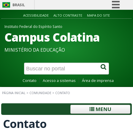
BRASIL
Simplifique!
ACESSIBILIDADE
ALTO CONTRASTE
MAPA DO SITE
Comunica BR
Instituto Federal do Espírito Santo
Campus Colatina
Participe
Acesso à informação
MINISTÉRIO DA EDUCAÇÃO
Legislação
Canais
Contato
Acesso a sistemas
Área de imprensa
PÁGINA INICIAL
>
COMUNIDADE
>
CONTATO
MENU
Contato