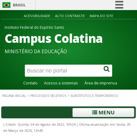
BRASIL
Simplifique!
ACESSIBILIDADE
ALTO CONTRASTE
MAPA DO SITE
Comunica BR
Instituto Federal do Espírito Santo
Campus Colatina
Participe
Acesso à informação
MINISTÉRIO DA EDUCAÇÃO
Legislação
Canais
Contato
Acesso a sistemas
Área de imprensa
PÁGINA INICIAL
>
PROCESSOS SELETIVOS
>
SUBSTITUTOS E TEMPORÁRIOS
MENU
|
Criado: Quinta, 04 de Agosto de 2022, 10h24
|
Última atualização em Sexta, 20
de Março de 2026, 12h45