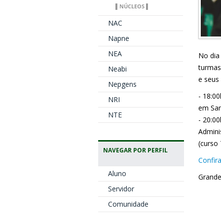
▌NÚCLEOS ▌
NAC
Napne
NEA
No dia
turmas
Neabi
e seus
Nepgens
- 18:0
NRI
em San
NTE
- 20:0
Admini
(curso
NAVEGAR POR PERFIL
Confir
Aluno
Grande
Servidor
Comunidade