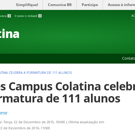
Simplifique!
Comunica BR
Participe
Acesso à infor
AC
 busca
3
Ir para o rodapé
4
ina
Contat
ATINA CELEBRA A FORMATURA DE 111 ALUNOS
es Campus Colatina celeb
rmatura de 111 alunos
imir
o: Terça, 22 de Dezembro de 2015, 10h00
|
Última atualização em
22 de Dezembro de 2016, 11h00