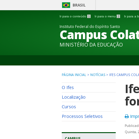
BRASIL
Ir para o conteúdo
1
Ir para o menu
2
Ir para a
Instituto Federal do Espírito Santo
Campus Colat
MINISTÉRIO DA EDUCAÇÃO
PÁGINA INICIAL
>
NOTÍCIAS
>
IFES CAMPUS COL
If
O Ifes
fo
Localização
Cursos
Processos Seletivos
Impr
Publicad
Quinta, 
CAMPUS