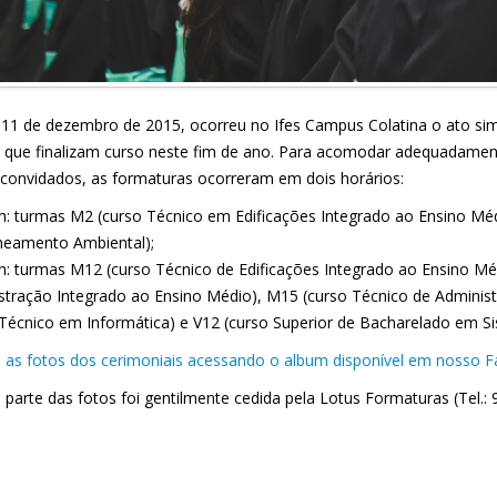
 11 de dezembro de 2015, ocorreu no Ifes Campus Colatina o ato si
 que finalizam curso neste fim de ano. Para acomodar adequadame
 convidados, as formaturas ocorreram em dois horários:
0h: turmas M2 (curso Técnico em Edificações Integrado ao Ensino Méd
eamento Ambiental);
0h: turmas M12 (curso Técnico de Edificações Integrado ao Ensino Mé
stração Integrado ao Ensino Médio), M15 (curso Técnico de Administ
 Técnico em Informática) e V12 (curso Superior de Bacharelado em S
a as fotos dos cerimoniais acessando o album disponível em nosso 
 parte das fotos foi gentilmente cedida pela Lotus Formaturas (Tel.: