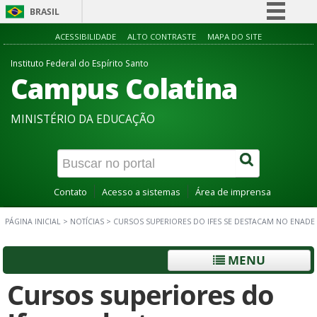
BRASIL
Simplifique!
ACESSIBILIDADE
ALTO CONTRASTE
MAPA DO SITE
Comunica BR
Instituto Federal do Espírito Santo
Campus Colatina
Participe
Acesso à informação
MINISTÉRIO DA EDUCAÇÃO
Legislação
Canais
Contato
Acesso a sistemas
Área de imprensa
PÁGINA INICIAL
>
NOTÍCIAS
>
CURSOS SUPERIORES DO IFES SE DESTACAM NO ENADE
MENU
Cursos superiores do