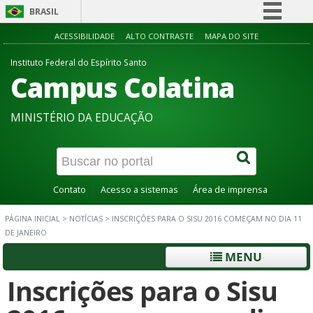
BRASIL
Simplifique!
ACESSIBILIDADE
ALTO CONTRASTE
MAPA DO SITE
Comunica BR
Instituto Federal do Espírito Santo
Campus Colatina
Participe
Acesso à informação
MINISTÉRIO DA EDUCAÇÃO
Legislação
Canais
Contato
Acesso a sistemas
Área de imprensa
PÁGINA INICIAL
>
NOTÍCIAS
>
INSCRIÇÕES PARA O SISU 2016 COMEÇAM NO DIA 11
DE JANEIRO
MENU
Inscrições para o Sisu