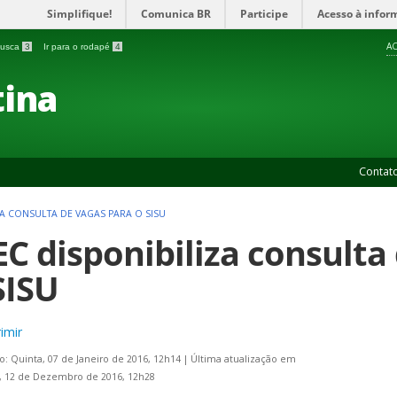
Simplifique!
Comunica BR
Participe
Acesso à infor
AC
 busca
3
Ir para o rodapé
4
ina
Contat
ZA CONSULTA DE VAGAS PARA O SISU
C disponibiliza consulta
SISU
imir
o: Quinta, 07 de Janeiro de 2016, 12h14
|
Última atualização em
, 12 de Dezembro de 2016, 12h28