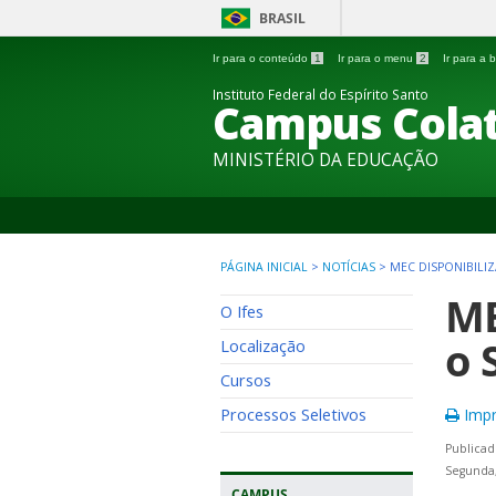
BRASIL
Ir para o conteúdo
1
Ir para o menu
2
Ir para a
Instituto Federal do Espírito Santo
Campus Colat
MINISTÉRIO DA EDUCAÇÃO
PÁGINA INICIAL
>
NOTÍCIAS
>
MEC DISPONIBILI
ME
O Ifes
o 
Localização
Cursos
Processos Seletivos
Impr
Publicad
Segunda
CAMPUS