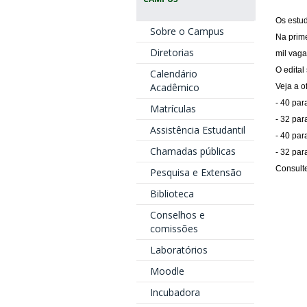
Os estud
Sobre o Campus
Na prime
Diretorias
mil vaga
O edital
Calendário
Acadêmico
Veja a o
- 40 par
Matrículas
- 32 par
Assistência Estudantil
- 40 pa
Chamadas públicas
- 32 par
Consulte
Pesquisa e Extensão
Biblioteca
Conselhos e
comissões
Laboratórios
Moodle
Incubadora