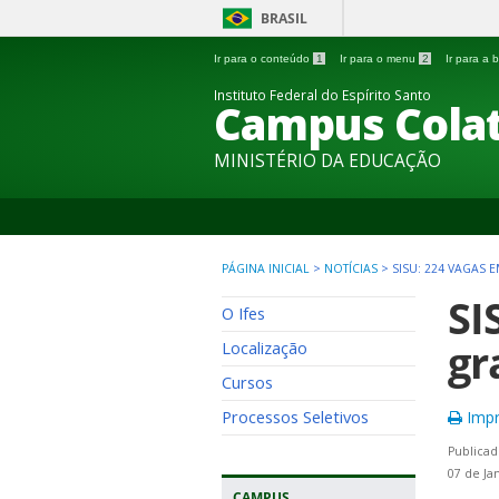
BRASIL
Ir para o conteúdo
1
Ir para o menu
2
Ir para a
Instituto Federal do Espírito Santo
Campus Colat
MINISTÉRIO DA EDUCAÇÃO
PÁGINA INICIAL
>
NOTÍCIAS
>
SISU: 224 VAGAS
SI
O Ifes
gr
Localização
Cursos
Processos Seletivos
Impr
Publicad
07 de Ja
CAMPUS