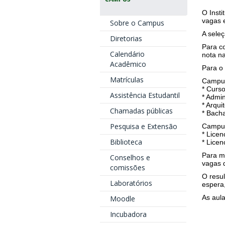
O Insti
vagas e
Sobre o Campus
A seleç
Diretorias
Para c
Calendário
nota n
Acadêmico
Para o 
Matrículas
Campus
* Curs
Assistência Estudantil
* Admi
* Arqu
Chamadas públicas
* Bach
Pesquisa e Extensão
Campus
* Licen
Biblioteca
* Lice
Para m
Conselhos e
vagas 
comissões
O resul
Laboratórios
espera
As aula
Moodle
Incubadora