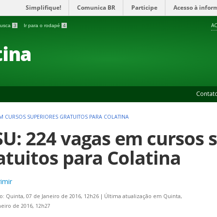
Simplifique!
Comunica BR
Participe
Acesso à infor
AC
 busca
3
Ir para o rodapé
4
ina
Contat
 EM CURSOS SUPERIORES GRATUITOS PARA COLATINA
SU: 224 vagas em cursos 
atuitos para Colatina
imir
o: Quinta, 07 de Janeiro de 2016, 12h26
|
Última atualização em Quinta,
neiro de 2016, 12h27