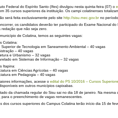
tuto Federal do Espírito Santo (Ifes) divulgou nesta quinta-feira (07) o
e
m 35 cursos superiores da instituição. Os campi colatinenses totaliza
ão será feita exclusivamente pelo site
http://sisu.mec.gov.br
no período 
oncorrer, os candidatos deverão ter participado do Exame Nacional d
a redação que não seja zero.
município de Colatina, temos as seguintes vagas:
 Colatina:
o Superior de Tecnologia em Saneamento Ambiental – 40 vagas
nistração – 40 vagas
itetura e Urbanismo – 32 vagas
arelado em Sistemas de Informação – 32 vagas
 Itapina:
ciatura em Ciências Agrícolas – 40 vagas
nciatura em Pedagogia – 40 vagas
aiores informações, acesse o
edital do PS 10/2016 – Cursos Superior
disponíveis em outros municípios capixabas.
tado da chamada regular do Sisu sai no dia 18 de janeiro. Na mesma da
, para o preenchimento de vagas remanescentes.
s dos cursos superiores do Campus Colatina terão início dia 15 de feve