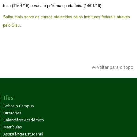
feira (11/01/16) e vai até próxima quarta-feira (14/01/16).
Saiba mais sobre os cursos oferecidos pelos institutos federais através
pelo Sisu
.
Voltar para o topo
Ifes
Sobre o Campus
Diretorias
Calendário Acadêmico
Matrículas
Assistência Estudantil