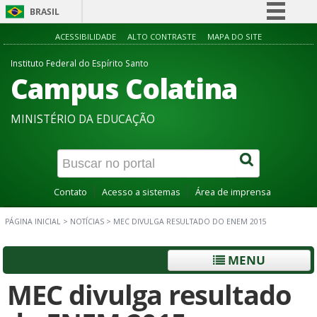
BRASIL
Simplifique!
ACESSIBILIDADE
ALTO CONTRASTE
MAPA DO SITE
Comunica BR
Instituto Federal do Espírito Santo
Campus Colatina
Participe
Acesso à informação
MINISTÉRIO DA EDUCAÇÃO
Legislação
Canais
Contato
Acesso a sistemas
Área de imprensa
PÁGINA INICIAL
>
NOTÍCIAS
>
MEC DIVULGA RESULTADO DO ENEM 2015
MENU
MEC divulga resultado