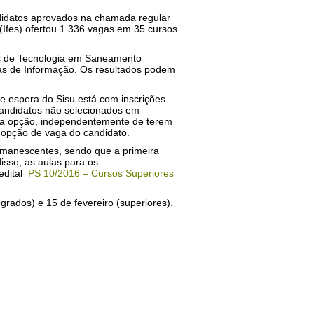
ndidatos aprovados na chamada regular
 (Ifes) ofertou 1.336 vagas em 35 cursos
res de Tecnologia em Saneamento
as de Informação. Os resultados podem
e espera do Sisu está com inscrições
 candidatos não selecionados em
a opção, independentemente de terem
ra opção de vaga do candidato.
remanescentes, sendo que a primeira
disso, as aulas para os
edital
PS 10/2016 – Cursos Superiores
egrados) e 15 de fevereiro (superiores).