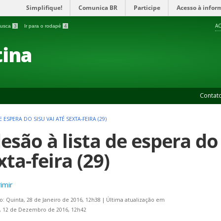
Simplifique!
Comunica BR
Participe
Acesso à infor
AC
 busca
3
Ir para o rodapé
4
ina
Contat
 ESPERA DO SISU VAI ATÉ SEXTA-FEIRA (29)
esão à lista de espera do 
xta-feira (29)
imir
o: Quinta, 28 de Janeiro de 2016, 12h38
|
Última atualização em
, 12 de Dezembro de 2016, 12h42