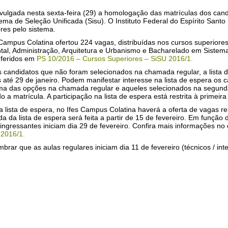
ivulgada nesta sexta-feira (29) a homologação das matrículas dos ca
ema de Seleção Unificada (Sisu). O Instituto Federal do Espírito Santo
res pelo sistema.
 Campus Colatina ofertou 224 vagas, distribuídas nos cursos superio
tal, Administração, Arquitetura e Urbanismo e Bacharelado em Sistem
nferidos em
PS 10/2016 – Cursos Superiores – SiSU 2016/1
.
s candidatos que não foram selecionados na chamada regular, a lista d
 até 29 de janeiro. Podem manifestar interesse na lista de espera os
a das opções na chamada regular e aqueles selecionados na segund
o a matrícula. A participação na lista de espera está restrita à primei
a lista de espera, no Ifes Campus Colatina haverá a oferta de vagas 
 da lista de espera será feita a partir de 15 de fevereiro. Em função 
ingressantes iniciam dia 29 de fevereiro. Confira mais informações no 
 2016/1
.
mbrar que as aulas regulares iniciam dia 11 de fevereiro (técnicos / int