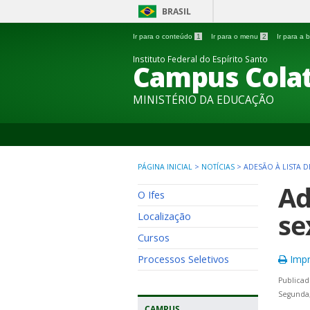
BRASIL
Ir para o conteúdo
1
Ir para o menu
2
Ir para a
Instituto Federal do Espírito Santo
Campus Colat
MINISTÉRIO DA EDUCAÇÃO
PÁGINA INICIAL
>
NOTÍCIAS
>
ADESÃO À LISTA DE
Ad
O Ifes
se
Localização
Cursos
Processos Seletivos
Impr
Publicad
Segunda
CAMPUS