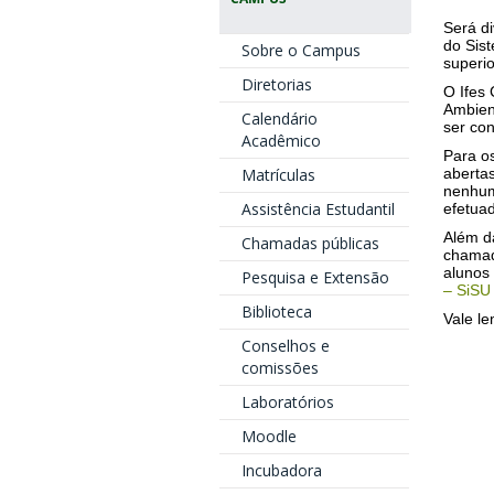
Será d
do Sist
Sobre o Campus
superio
Diretorias
O Ifes
Ambien
Calendário
ser co
Acadêmico
Para o
Matrículas
abertas
nenhum
Assistência Estudantil
efetuad
Além d
Chamadas públicas
chamada
alunos 
Pesquisa e Extensão
– SiSU
Biblioteca
Vale le
Conselhos e
comissões
Laboratórios
Moodle
Incubadora