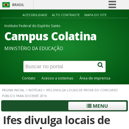
BRASIL
Simplifique!
ACESSIBILIDADE
ALTO CONTRASTE
MAPA DO SITE
Comunica BR
Instituto Federal do Espírito Santo
Campus Colatina
Participe
Acesso à informação
MINISTÉRIO DA EDUCAÇÃO
Legislação
Canais
Contato
Acesso a sistemas
Área de imprensa
PÁGINA INICIAL
>
NOTÍCIAS
>
IFES DIVULGA LOCAIS DE PROVA DO CONCURSO
PÚBLICO PARA DOCENTE 2016
MENU
Ifes divulga locais de