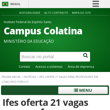
BRASIL
Simplifique!
ACESSIBILIDADE
ALTO CONTRASTE
MAPA DO SITE
Comunica BR
Instituto Federal do Espírito Santo
Campus Colatina
Participe
Acesso à informação
MINISTÉRIO DA EDUCAÇÃO
Legislação
Canais
Contato
Acesso a sistemas
Área de imprensa
PÁGINA INICIAL
>
NOTÍCIAS
>
IFES OFERTA 21 VAGAS PARA PROFESSORES EM
CONCURSO PÚBLICO
MENU
Ifes oferta 21 vagas