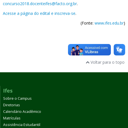
concurso2018.docenteifes@facto.org.br
.
Acesse a página do edital e inscreva-se
.
(Fonte:
www.ifes.edu.br
)
Voltar para o topo
Ifes
Sobre o Campus
Diretorias
Calendário Acadêmico
Matrículas
Assistência Estudantil