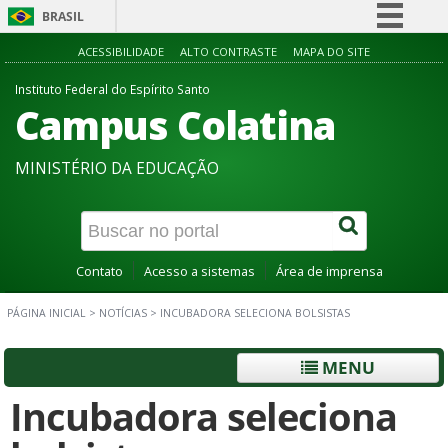
BRASIL
Simplifique!
ACESSIBILIDADE
ALTO CONTRASTE
MAPA DO SITE
Comunica BR
Instituto Federal do Espírito Santo
Campus Colatina
Participe
Acesso à informação
MINISTÉRIO DA EDUCAÇÃO
Legislação
Canais
Contato
Acesso a sistemas
Área de imprensa
PÁGINA INICIAL
>
NOTÍCIAS
>
INCUBADORA SELECIONA BOLSISTAS
MENU
Incubadora seleciona