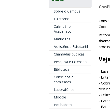
Confi
Sobre o Campus
Diretorias
Consid
Calendário
Coorde
Acadêmico
Recome
Matrículas
tivera
Assistência Estudantil
procur
Chamadas públicas
Vej
Pesquisa e Extensão
Biblioteca
- Lava
Conselhos e
- Evita
comissões
- Cobri
tossir
Laboratórios
- Utili
Moodle
- Evit
Incubadora
- Evit