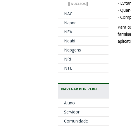
- Evit
▌NÚCLEOS ▌
- Quan
NAC
- Comp
Napne
Para o
NEA
famili
Neabi
aplicat
Nepgens
NRI
NTE
NAVEGAR POR PERFIL
Aluno
Servidor
Comunidade