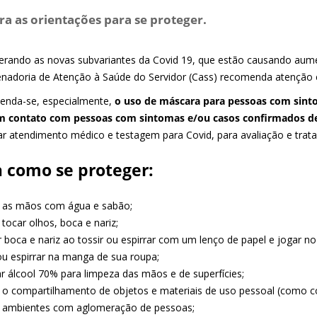
ra as orientações para se proteger.
erando as novas subvariantes da Covid 19, que estão causando aume
nadoria de Atenção à Saúde do Servidor (Cass) recomenda atenção 
nda-se, especialmente,
o uso de máscara para pessoas com sinto
m contato com pessoas com sintomas e/ou casos confirmados de
ar atendimento médico e testagem para Covid, para avaliação e tra
a como se proteger:
r as mãos com água e sabão;
r tocar olhos, boca e nariz;
r boca e nariz ao tossir ou espirrar com um lenço de papel e jogar no
 ou espirrar na manga de sua roupa;
zar álcool 70% para limpeza das mãos e de superfícies;
ar o compartilhamento de objetos e materiais de uso pessoal (como co
ar ambientes com aglomeração de pessoas;