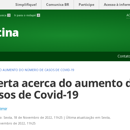
Simplifique!
Comunica BR
Participe
Acesso à infor
AC
 busca
3
Ir para o rodapé
4
ina
Contat
DO AUMENTO DO NÚMERO DE CASOS DE COVID-19
erta acerca do aumento 
sos de Covid-19
imir
o: Sexta, 18 de Novembro de 2022, 11h25
|
Última atualização em Sexta,
ovembro de 2022, 11h25