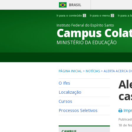
BRASIL
Ir para o conteúdo
1
Ir para o menu
2
Ir para a
Instituto Federal do Espírito Santo
Campus Colat
MINISTÉRIO DA EDUCAÇÃO
PÁGINA INICIAL
>
NOTÍCIAS
>
ALERTA ACERCA 
Al
O Ifes
ca
Localização
Cursos
Processos Seletivos
Impr
Publicad
18 de N
CAMPUS