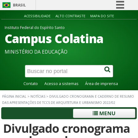
BRASIL
Simplifique!
ACESSIBILIDADE
ALTO CONTRASTE
MAPA DO SITE
Comunica BR
Instituto Federal do Espírito Santo
Campus Colatina
Participe
Acesso à informação
MINISTÉRIO DA EDUCAÇÃO
Legislação
Canais
Contato
Acesso a sistemas
Área de imprensa
PÁGINA INICIAL
>
NOTÍCIAS
>
DIVULGADO CRONOGRAMA E CADERNO DE RESUMO
DAS APRESENTAÇÕES DE TCCS DE ARQUITETURA E URBANISMO 2022/02
MENU
Divulgado cronograma