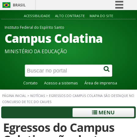
BRASIL
Simplifique!
ACESSIBILIDADE
ALTO CONTRASTE
MAPA DO SITE
Comunica BR
Instituto Federal do Espírito Santo
Campus Colatina
Participe
Acesso à informação
MINISTÉRIO DA EDUCAÇÃO
Legislação
Canais
Contato
Acesso a sistemas
Área de imprensa
PÁGINA INICIAL
>
NOTÍCIAS
>
EGRESSOS DO CAMPUS COLATINA SÃO DESTAQUE NO
CONCURSO DE TCC DO CAU/ES
MENU
Egressos do Campus