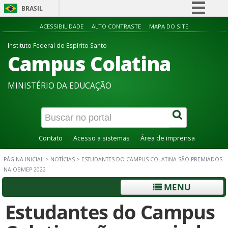
BRASIL
Simplifique!
ACESSIBILIDADE
ALTO CONTRASTE
MAPA DO SITE
Comunica BR
Instituto Federal do Espírito Santo
Campus Colatina
Participe
Acesso à informação
MINISTÉRIO DA EDUCAÇÃO
Legislação
Canais
Contato
Acesso a sistemas
Área de imprensa
PÁGINA INICIAL
>
NOTÍCIAS
>
ESTUDANTES DO CAMPUS COLATINA SÃO PREMIADOS
NA OBMEP 2022
MENU
Estudantes do Campus