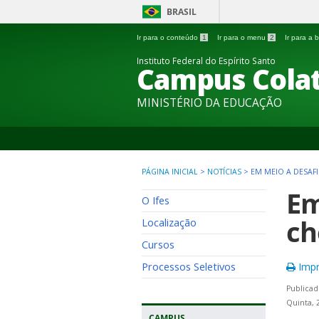
BRASIL
Ir para o conteúdo
1
Ir para o menu
2
Ir para a
Instituto Federal do Espírito Santo
Campus Colat
MINISTÉRIO DA EDUCAÇÃO
PÁGINA INICIAL
>
NOTÍCIAS
>
EM MEIO A DESAFI
Em
O Ifes
ch
Localização
Cursos
Processos Seletivos
Impr
Publicad
Quinta, 
CAMPUS