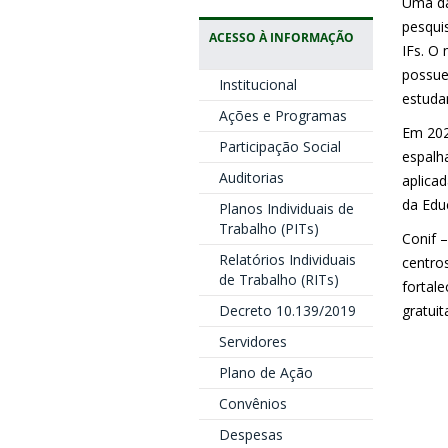
Uma da
pesqui
ACESSO À INFORMAÇÃO
IFs. O
possue
Institucional
estuda
Ações e Programas
Em 202
Participação Social
espalh
Auditorias
aplica
da Edu
Planos Individuais de
Trabalho (PITs)
Conif 
Relatórios Individuais
centros
de Trabalho (RITs)
fortal
Decreto 10.139/2019
gratuit
Servidores
Plano de Ação
Convênios
Despesas