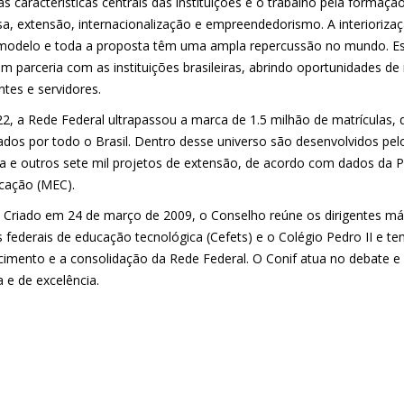
s características centrais das instituições é o trabalho pela forma
sa, extensão, internacionalização e empreendedorismo. A interioriz
 modelo e toda a proposta têm uma ampla repercussão no mundo. Es
m parceria com as instituições brasileiras, abrindo oportunidades de
ntes e servidores.
2, a Rede Federal ultrapassou a marca de 1.5 milhão de matrículas, q
ados por todo o Brasil. Dentro desse universo são desenvolvidos pel
da e outros sete mil projetos de extensão, de acordo com dados da P
cação (MEC).
– Criado em 24 de março de 2009, o Conselho reúne os dirigentes máx
 federais de educação tecnológica (Cefets) e o Colégio Pedro II e te
ecimento e a consolidação da Rede Federal. O Conif atua no debate e
a e de excelência.