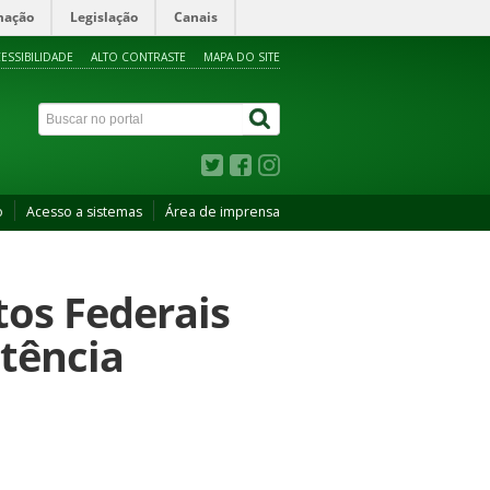
mação
Legislação
Canais
ESSIBILIDADE
ALTO CONTRASTE
MAPA DO SITE
o
Acesso a sistemas
Área de imprensa
tos Federais
tência