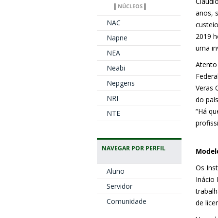
Claudi
▌NÚCLEOS ▌
anos, 
NAC
custei
2019 h
Napne
uma in
NEA
Atento
Neabi
Federal
Nepgens
Veras 
NRI
do paí
“Há qu
NTE
profiss
NAVEGAR POR PERFIL
Modelo
Os Ins
Aluno
Inácio
Servidor
trabal
Comunidade
de lice