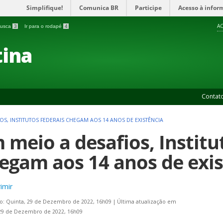
Simplifique!
Comunica BR
Participe
Acesso à infor
AC
 busca
3
Ir para o rodapé
4
ina
Contat
OS, INSTITUTOS FEDERAIS CHEGAM AOS 14 ANOS DE EXISTÊNCIA
 meio a desafios, Institu
egam aos 14 anos de exis
imir
o: Quinta, 29 de Dezembro de 2022, 16h09
|
Última atualização em
29 de Dezembro de 2022, 16h09