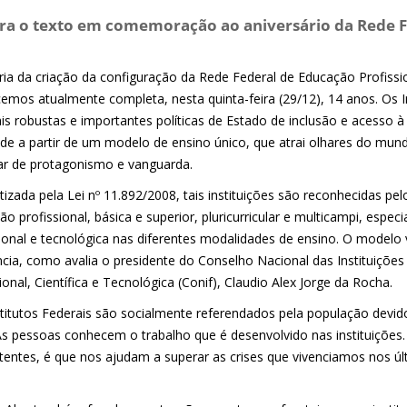
ra o texto em comemoração ao aniversário da Rede F
ória da criação da configuração da Rede Federal de Educação Profissi
emos atualmente completa, nesta quinta-feira (29/12), 14 anos. Os 
is robustas e importantes políticas de Estado de inclusão e acesso à 
ade a partir de um modelo de ensino único, que atrai olhares do mund
r de protagonismo e vanguarda.
tizada pela Lei nº 11.892/2008, tais instituições são reconhecidas pe
o profissional, básica e superior, pluricurricular e multicampi, espec
ional e tecnológica nas diferentes modalidades de ensino. O modelo v
ncia, como avalia o presidente do Conselho Nacional das Instituiçõe
ional, Científica e Tecnológica (Conif), Claudio Alex Jorge da Rocha.
stitutos Federais são socialmente referendados pela população devi
As pessoas conhecem o trabalho que é desenvolvido nas instituições.
entes, é que nos ajudam a superar as crises que vivenciamos nos úl