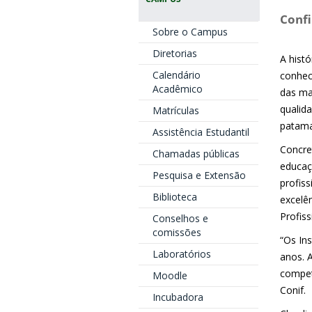
Confi
Sobre o Campus
Diretorias
A hist
Calendário
conhec
Acadêmico
das ma
qualid
Matrículas
patama
Assistência Estudantil
Concre
Chamadas públicas
educaçã
Pesquisa e Extensão
profiss
Biblioteca
excelê
Profiss
Conselhos e
comissões
“Os In
Laboratórios
anos. 
compet
Moodle
Conif.
Incubadora