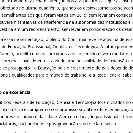
o Alex também faz chama atenção aos ataques frontais que as insti
sobretudo no último quadriênio, quando os desinvestimentos se ace
o semelhantes aos que foram vistos em 2015, sem levar em consider
ouveram tentativas de interferência na autonomia das instituições e
vestida em um reordenamento, sem levar em consideração os desafio
 a essa movimentação, o pleno do Conif manteve-se ativo na defesa d
 de Educação Profissional, Científica e Tecnológica. A futura presid
Camelo, acredita que nos próximos anos o cenário deverá mudar e a
s com mais investimentos, abrindo uma possibilidade de expansão e c
e se protagonizar a Educação pois o crescimento do país depende d
ionais qualificados para o mundo do trabalho, e a Rede Federal sabe 
 de excelência
titutos Federais de Educação, Ciência e Tecnologia foram criados n
 Lula da Silva e cumprem o compromisso social de oferecer educação 
hadores do campo e da cidade. Além da educação profissional e tecnol
nciaturas, bacharelados e pós-graduação stricto e lato sensu.