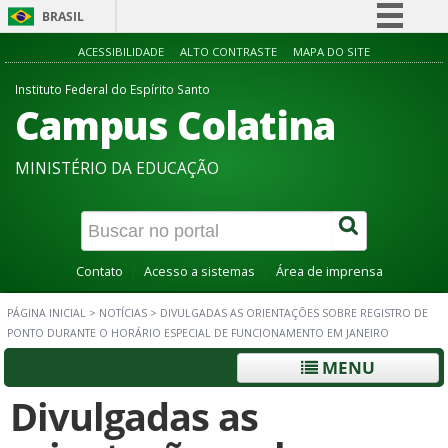
BRASIL
Simplifique!
ACESSIBILIDADE
ALTO CONTRASTE
MAPA DO SITE
Comunica BR
Instituto Federal do Espírito Santo
Campus Colatina
Participe
Acesso à informação
MINISTÉRIO DA EDUCAÇÃO
Legislação
Canais
Contato
Acesso a sistemas
Área de imprensa
PÁGINA INICIAL
>
NOTÍCIAS
>
DIVULGADAS AS ORIENTAÇÕES SOBRE REGISTRO DE
PONTO DURANTE O HORÁRIO ESPECIAL DE FUNCIONAMENTO EM JANEIRO
MENU
Divulgadas as