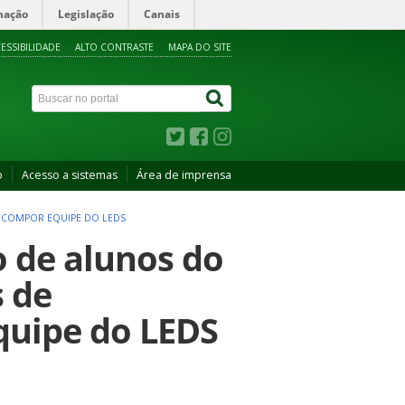
mação
Legislação
Canais
ESSIBILIDADE
ALTO CONTRASTE
MAPA DO SITE
o
Acesso a sistemas
Área de imprensa
 COMPOR EQUIPE DO LEDS
o de alunos do
 de
quipe do LEDS