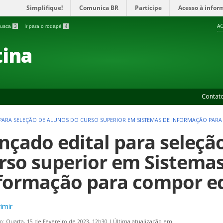
Simplifique!
Comunica BR
Participe
Acesso à infor
AC
 busca
3
Ir para o rodapé
4
ina
Contat
PARA SELEÇÃO DE ALUNOS DO CURSO SUPERIOR EM SISTEMAS DE INFORMAÇÃO PARA
nçado edital para seleçã
rso superior em Sistemas
formação para compor e
imir
o: Quarta, 15 de Fevereiro de 2023, 12h30
|
Última atualização em