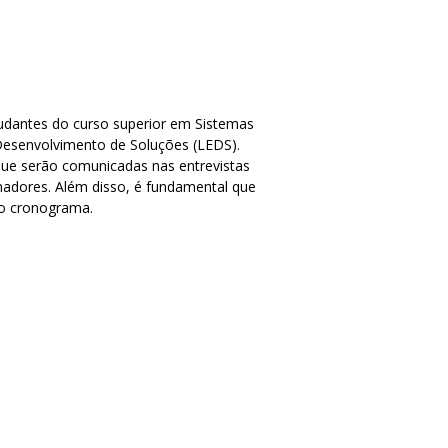
udantes do curso superior em Sistemas
D
esenvolvimento de
S
oluções (
LEDS
).
que serão comunicadas nas entrevistas
denadores. Além disso, é fundamental que
no cronograma.