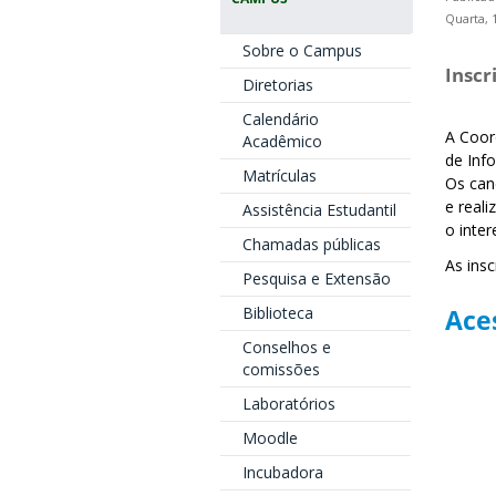
Quarta, 
Sobre o Campus
Inscr
Diretorias
Calendário
A Coor
Acadêmico
de Inf
Matrículas
Os can
e reali
Assistência Estudantil
o inte
Chamadas públicas
As insc
Pesquisa e Extensão
Biblioteca
Aces
Conselhos e
comissões
Laboratórios
Moodle
Incubadora