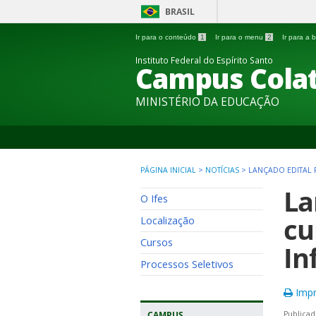
BRASIL
Ir para o conteúdo
1
Ir para o menu
2
Ir para a
Instituto Federal do Espírito Santo
Campus Colat
MINISTÉRIO DA EDUCAÇÃO
PÁGINA INICIAL
>
NOTÍCIAS
>
LANÇADO EDITAL 
La
O Ifes
cu
Localização
Cursos
In
Processos Seletivos
Impr
CAMPUS
Publicad