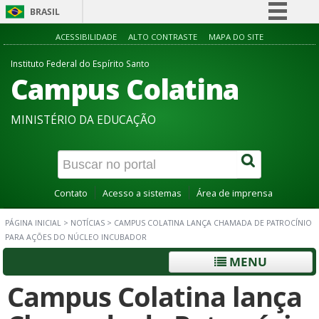
BRASIL
Simplifique!
ACESSIBILIDADE
ALTO CONTRASTE
MAPA DO SITE
Comunica BR
Instituto Federal do Espírito Santo
Campus Colatina
Participe
Acesso à informação
MINISTÉRIO DA EDUCAÇÃO
Legislação
Canais
Contato
Acesso a sistemas
Área de imprensa
PÁGINA INICIAL
>
NOTÍCIAS
>
CAMPUS COLATINA LANÇA CHAMADA DE PATROCÍNIO
PARA AÇÕES DO NÚCLEO INCUBADOR
MENU
Campus Colatina lança