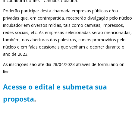
Incubadora do
Ifes -
Campus
Colatina.
Poderão participar desta chamada empresas
públicas e/ou
privadas
que
,
em c
ontrapartida
,
receberão divulgação
pelo núcleo
incubador em diversos mídias, tais como camisas, impressos,
redes sociais, etc. As empresas selecionadas serão mencionadas,
também,
n
as
aberturas das palestras, cursos promovidos pelo
núcleo
e em falas ocasionais
que venham a ocorrer durante o
ano de 2023.
As inscrições são até
dia
28/04/
2023
a
través de formulário on-
line.
Acesse o edital e submeta sua
proposta
.