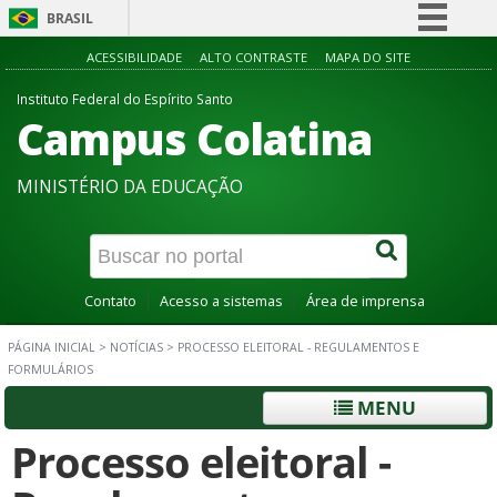
BRASIL
Simplifique!
ACESSIBILIDADE
ALTO CONTRASTE
MAPA DO SITE
Comunica BR
Instituto Federal do Espírito Santo
Campus Colatina
Participe
Acesso à informação
MINISTÉRIO DA EDUCAÇÃO
Legislação
Canais
Contato
Acesso a sistemas
Área de imprensa
PÁGINA INICIAL
>
NOTÍCIAS
>
PROCESSO ELEITORAL - REGULAMENTOS E
FORMULÁRIOS
MENU
Processo eleitoral -