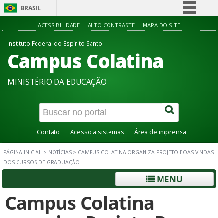
BRASIL
Simplifique!
ACESSIBILIDADE
ALTO CONTRASTE
MAPA DO SITE
Comunica BR
Instituto Federal do Espírito Santo
Campus Colatina
Participe
Acesso à informação
MINISTÉRIO DA EDUCAÇÃO
Legislação
Canais
Contato
Acesso a sistemas
Área de imprensa
PÁGINA INICIAL
>
NOTÍCIAS
>
CAMPUS COLATINA ORGANIZA PROJETO BOAS-VINDAS
DOS CURSOS DE GRADUAÇÃO
MENU
Campus Colatina