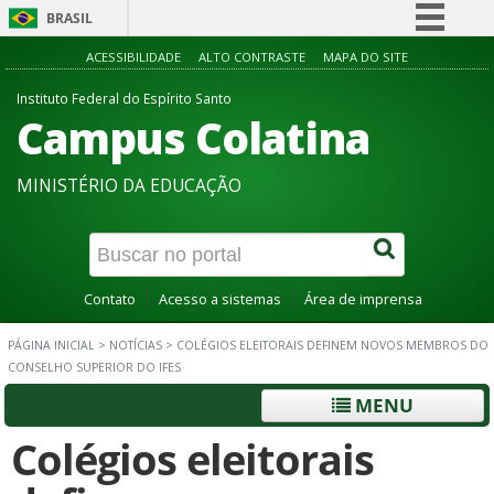
BRASIL
Simplifique!
ACESSIBILIDADE
ALTO CONTRASTE
MAPA DO SITE
Comunica BR
Instituto Federal do Espírito Santo
Campus Colatina
Participe
Acesso à informação
MINISTÉRIO DA EDUCAÇÃO
Legislação
Canais
Contato
Acesso a sistemas
Área de imprensa
PÁGINA INICIAL
>
NOTÍCIAS
>
COLÉGIOS ELEITORAIS DEFINEM NOVOS MEMBROS DO
CONSELHO SUPERIOR DO IFES
MENU
Colégios eleitorais