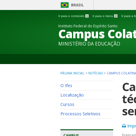
BRASIL
Ir para o conteúdo
1
Ir para o menu
2
Ir para a
Instituto Federal do Espírito Santo
Campus Colat
MINISTÉRIO DA EDUCAÇÃO
PÁGINA INICIAL
>
NOTÍCIAS
>
CAMPUS COLATINA
Ca
O Ifes
té
Localização
Cursos
se
Processos Seletivos
Impr
CAMPUS
Publicad