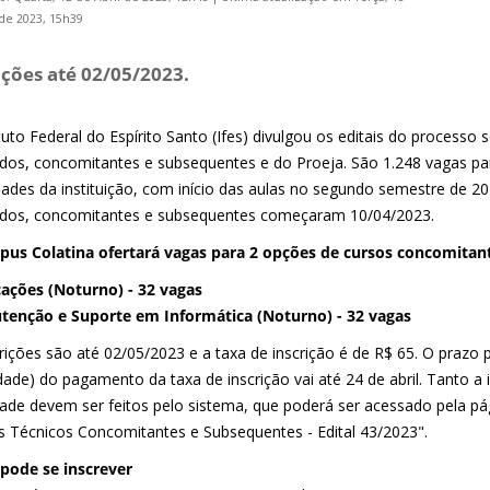
 de 2023, 15h39
ições até 02/05/2023.
tuto Federal do Espírito Santo (Ifes) divulgou os editais do processo 
ados, concomitantes e subsequentes e do Proeja. São 1.248 vagas par
dades da instituição, com início das aulas no segundo semestre de 20
ados, concomitantes e subsequentes começaram 10/04/2023.
us Colatina ofertará vagas para 2 opções de cursos concomitan
icações (Noturno) - 32 vagas
tenção e Suporte em Informática (Noturno) - 32 vagas
rições são até 02/05/2023 e a taxa de inscrição é de R$ 65. O prazo 
dade) do pagamento da taxa de inscrição vai até 24 de abril. Tanto a
dade devem ser feitos pelo sistema, que poderá ser acessado pela p
s Técnicos Concomitantes e Subsequentes - Edital 43/2023".
ode se inscrever