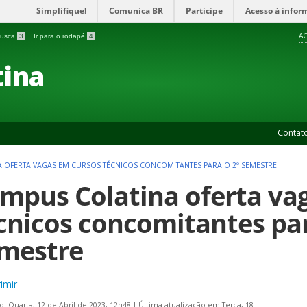
Simplifique!
Comunica BR
Participe
Acesso à infor
AC
 busca
3
Ir para o rodapé
4
ina
Contat
 OFERTA VAGAS EM CURSOS TÉCNICOS CONCOMITANTES PARA O 2º SEMESTRE
mpus Colatina oferta va
cnicos concomitantes par
mestre
imir
o: Quarta, 12 de Abril de 2023, 12h48
|
Última atualização em Terça, 18