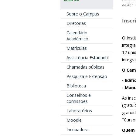
de Abril
Sobre o Campus
Inscr
Diretorias
Calendário
O Insti
Acadêmico
integr
Matrículas
12 uni
Assistência Estudantil
integr
Chamadas públicas
O Camp
Pesquisa e Extensão
- Edif
Biblioteca
- Manu
Conselhos e
As insc
comissões
(gratui
Laboratórios
gratui
"Curso
Moodle
Incubadora
Quem p