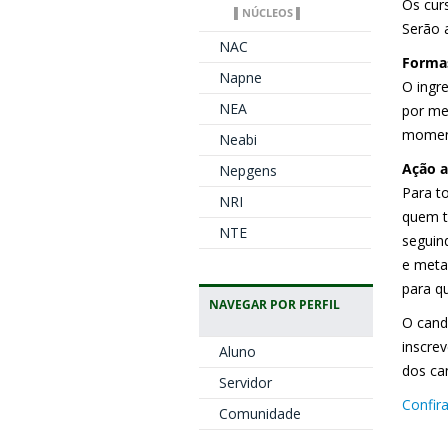
Os cur
▌NÚCLEOS ▌
Serão 
NAC
Formas
Napne
O ingre
NEA
por me
moment
Neabi
Ação a
Nepgens
Para t
NRI
quem t
NTE
seguin
e meta
para q
NAVEGAR POR PERFIL
O candi
inscrev
Aluno
dos can
Servidor
Confir
Comunidade