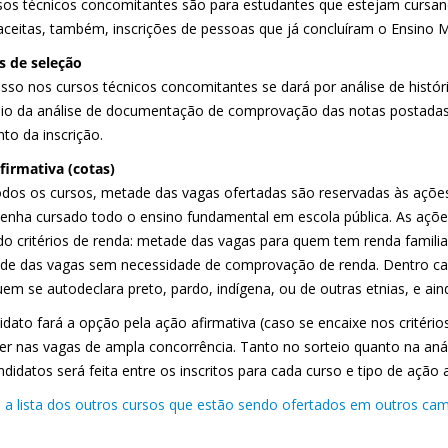
sos técnicos concomitantes são para estudantes que estejam cursan
aceitas, também, inscrições de pessoas que já concluíram o Ensino 
 de seleção
sso nos cursos técnicos concomitantes se dará por análise de históri
io da análise de documentação de comprovação das notas postadas
o da inscrição.
firmativa (cotas)
odos os cursos, metade das vagas ofertadas são reservadas às ações
enha cursado todo o ensino fundamental em escola pública. As ações
do critérios de renda: metade das vagas para quem tem renda familiar
de das vagas sem necessidade de comprovação de renda. Dentro ca
uem se autodeclara preto, pardo, indígena, ou de outras etnias, e ain
dato fará a opção pela ação afirmativa (caso se encaixe nos critério
er nas vagas de ampla concorrência. Tanto no sorteio quanto na análi
didatos será feita entre os inscritos para cada curso e tipo de ação
a a lista dos outros cursos que estão sendo ofertados em outros cam