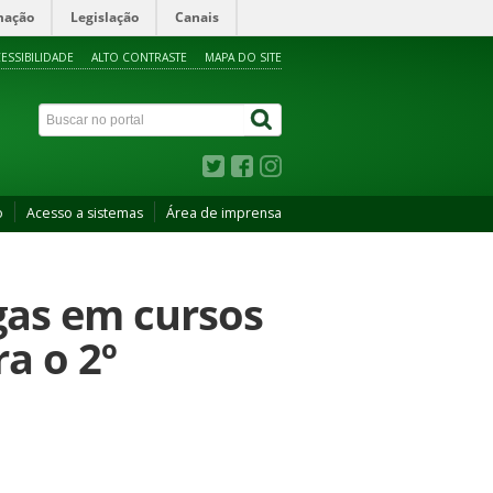
mação
Legislação
Canais
ESSIBILIDADE
ALTO CONTRASTE
MAPA DO SITE
o
Acesso a sistemas
Área de imprensa
gas em cursos
a o 2º