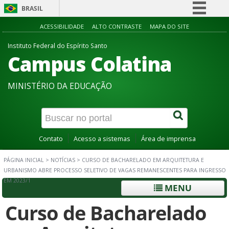
BRASIL
Simplifique!
ACESSIBILIDADE
ALTO CONTRASTE
MAPA DO SITE
Comunica BR
Instituto Federal do Espírito Santo
Campus Colatina
Participe
Acesso à informação
MINISTÉRIO DA EDUCAÇÃO
Legislação
Canais
Contato
Acesso a sistemas
Área de imprensa
PÁGINA INICIAL
>
NOTÍCIAS
>
CURSO DE BACHARELADO EM ARQUITETURA E
URBANISMO ABRE PROCESSO SELETIVO DE VAGAS REMANESCENTES PARA INGRESSO
EM 2023/1
MENU
Curso de Bacharelado