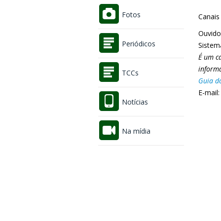
Fotos
Canais 
Ouvidor
Periódicos
Sistem
É um c
informa
TCCs
Guia d
E-mail
Notícias
Na mídia