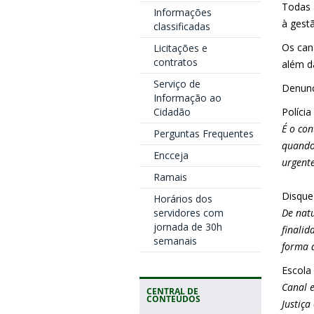
Todas 
Informações
à gest
classificadas
Os can
Licitações e
contratos
além d
Serviço de
Denunc
Informação ao
Cidadão
Polícia
É o con
Perguntas Frequentes
quando 
Encceja
urgent
Ramais
Disque
Horários dos
servidores com
De natu
jornada de 30h
finalid
semanais
forma d
Escola 
Canal e
CENTRAL DE
CONTEÚDOS
Justiça