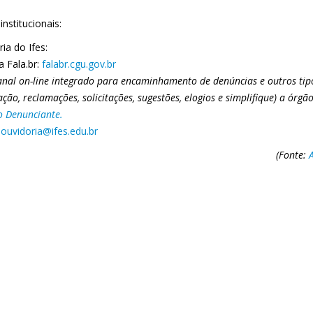
institucionais:
ia do Ifes:
a Fala.br:
falabr.cgu.gov.br
anal on-line integrado para encaminhamento de denúncias e outros tipo
ção, reclamações, solicitações, sugestões, elogios e simplifique) a órg
o Denunciante.
:
ouvidoria@ifes.edu.br
(Fonte: