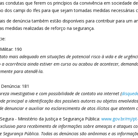
as condutas que ferem os princípios da convivência em sociedade 
ão dos campi do Ifes para que sejam tomadas medidas necessárias co
ais de denúncia também estão disponíveis para contribuir para um a
as medidas realizadas de reforço na segurança.
ie:
 Militar: 190
tato mais adequado em situações de potencial risco à vida e de urgênc
a ocorrência ainda estiver em curso ou acabou de acontecer, demandan
emente para atendê-la.
 Denúncia: 181
reza investigativa e com possibilidade de contato via internet (
disqued
ade principal a identificação dos possíveis autores ou objetos envolvi
e denunciar e auxiliar no esclarecimento de atos ilícitos que atentem 
Segura - Ministério da Justiça e Segurança Pública:
www.gov.br/mj/pt
xclusivo para recebimento de informações sobre ameaças e ataques con
 e Segurança Pública. Todas as denúncias são anônimas e as informaçõe