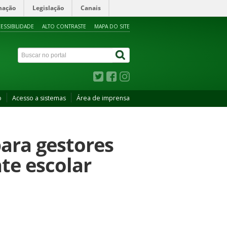
mação
Legislação
Canais
ESSIBILIDADE
ALTO CONTRASTE
MAPA DO SITE
o
Acesso a sistemas
Área de imprensa
ara gestores
te escolar