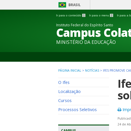
BRASIL
Ir para o conteúdo
1
Ir para o menu
2
Ir para a
Instituto Federal do Espírito Santo
Campus Colat
MINISTÉRIO DA EDUCAÇÃO
PÁGINA INICIAL
>
NOTÍCIAS
>
IFES PROMOVE CA
If
O Ifes
so
Localização
Cursos
Processos Seletivos
Impr
Publicad
24 de Ab
CAMPUS