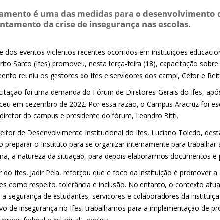
namento é uma das medidas para o desenvolvimento 
ntamento da crise de insegurança nas escolas.
e dos eventos violentos recentes ocorridos em instituições educacion
rito Santo (Ifes) promoveu, nesta terça-feira (18), capacitação sobr
ento reuniu os gestores do Ifes e servidores dos campi, Cefor e Reit
citação foi uma demanda do Fórum de Diretores-Gerais do Ifes, após
ceu em dezembro de 2022. Por essa razão, o Campus Aracruz foi esc
diretor do campus e presidente do fórum, Leandro Bitti.
reitor de Desenvolvimento Institucional do Ifes, Luciano Toledo, de
o preparar o Instituto para se organizar internamente para trabalhar 
ma, a natureza da situação, para depois elaborarmos documentos e p
r do Ifes, Jadir Pela, reforçou que o foco da instituição é promover a
es como respeito, tolerância e inclusão. No entanto, o contexto atu
 a segurança de estudantes, servidores e colaboradores da instituiç
tivo de insegurança no Ifes, trabalhamos para a implementação de pr
ernos federal e estadual", explica.