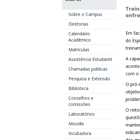
Trei
Sobre o Campus
enfre
Diretorias
Em fac
Calendário
Acadêmico
do Espí
treinam
Matrículas
A capa
Assistência Estudantil
aconte
Chamadas públicas
com o 
Pesquisa e Extensão
O pró-
Biblioteca
objetiv
Conselhos e
proble
comissões
O reito
Laboratórios
questõ
Moodle
manter
indica
Incubadora
dos gov