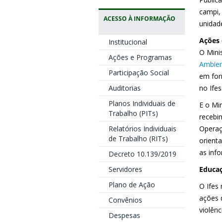
campi,
ACESSO À INFORMAÇÃO
unidad
Ações 
Institucional
O Mini
Ações e Programas
Ambien
Participação Social
em for
Auditorias
no Ifes
Planos Individuais de
E o Min
Trabalho (PITs)
recebi
Relatórios Individuais
Operaç
de Trabalho (RITs)
orient
as inf
Decreto 10.139/2019
Servidores
Educaç
Plano de Ação
O Ifes
ações d
Convênios
violên
Despesas