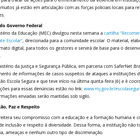
 muitos já estão em articulação com as forças policiais locais para 
es.
do Governo Federal
stério da Educação (MEC) divulgou nesta semana a
cartilha “Recome
te Escolar”
, direcionada para a comunidade escolar. O material, elab
mato digital, para todos os gestores e servirá de base para o desen
.
istério da Justiça e Segurança Pública, em parceria com SaferNet Bras
mento de informações de casos suspeitos de ataques a instituições 
ão Escola Segura e que teve início na última quinta-feira (6) e é coo
ações para essas denúncias estão no link:
www.mj.gov.br/escolasegur
ormações enviadas serão mantidas sob sigilo.
ão, Paz e Respeito
 reitera seu compromisso com a educação e a formação humana e c
e inclusão e respeito à diversidade. Dessa forma, a instituição não 
cia, ameaças e nenhum outro tipo de discriminação.