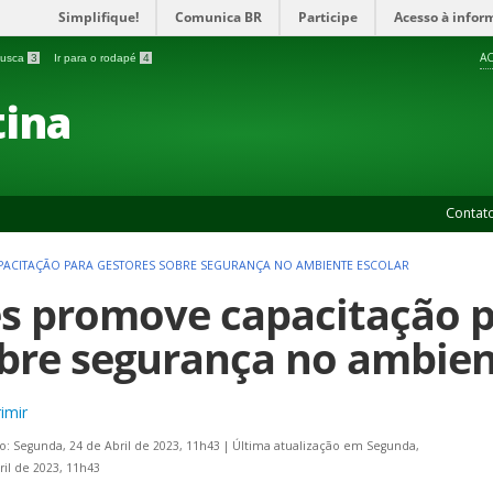
Simplifique!
Comunica BR
Participe
Acesso à infor
AC
 busca
3
Ir para o rodapé
4
ina
Contat
PACITAÇÃO PARA GESTORES SOBRE SEGURANÇA NO AMBIENTE ESCOLAR
es promove capacitação p
bre segurança no ambien
imir
o: Segunda, 24 de Abril de 2023, 11h43
|
Última atualização em Segunda,
ril de 2023, 11h43