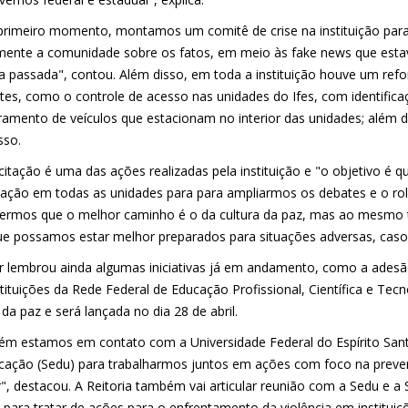
rimeiro momento, montamos um comitê de crise na instituição para 
mente a comunidade sobre os fatos, em meio às fake news que estav
 passada", contou. Além disso, em toda a instituição houve um ref
tes, como o controle de acesso nas unidades do Ifes, com identificaç
ramento de veículos que estacionam no interior das unidades; além d
sso.
citação é uma das ações realizadas pela instituição e "o objetivo 
tação em todas as unidades para para ampliarmos os debates e o rol
ermos que o melhor caminho é o da cultura da paz, mas ao mesm
ue possamos estar melhor preparados para situações adversas, caso 
or lembrou ainda algumas iniciativas já em andamento, como a ade
tituições da Rede Federal de Educação Profissional, Científica e Tecno
 da paz e será lançada no dia 28 de abril.
m estamos em contato com a Universidade Federal do Espírito Santo
cação (Sedu) para trabalharmos juntos em ações com foco na preve
r", destacou. A Reitoria também vai articular reunião com a Sedu e a
a para tratar de ações para o enfrentamento da violência em institui