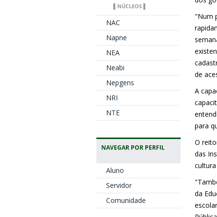
▌NÚCLEOS ▌
"Num p
NAC
rapida
Napne
semana
existen
NEA
cadast
Neabi
de ace
Nepgens
A capa
NRI
capaci
NTE
entend
para q
O reit
NAVEGAR POR PERFIL
das Ins
cultura
Aluno
"També
Servidor
da Edu
Comunidade
escola
Públic