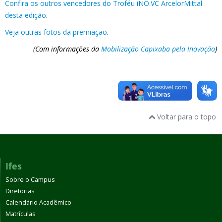
Confira os outros vencedores do Troféu iNO.VC ArcelorMittal
desta edição
.
Veja outras fotos da premiação
.
(Com informações da
Mobilização Capixaba pela Inovação
)
Voltar para o topo
Ifes
Sobre o Campus
Diretorias
Calendário Acadêmico
Matrículas