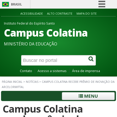
BRASIL
Simplifique!
ACESSIBILIDADE
ALTO CONTRASTE
MAPA DO SITE
Comunica BR
Instituto Federal do Espírito Santo
Campus Colatina
Participe
Acesso à informação
MINISTÉRIO DA EDUCAÇÃO
Legislação
Canais
Contato
Acesso a sistemas
Área de imprensa
PÁGINA INICIAL
>
NOTÍCIAS
>
CAMPUS COLATINA RECEBE PRÊMIO DE INOVAÇÃO DA
ARCELORMITTAL
MENU
Campus Colatina