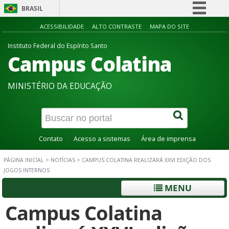
BRASIL
Simplifique!
ACESSIBILIDADE
ALTO CONTRASTE
MAPA DO SITE
Comunica BR
Instituto Federal do Espírito Santo
Campus Colatina
Participe
Acesso à informação
MINISTÉRIO DA EDUCAÇÃO
Legislação
Canais
Contato
Acesso a sistemas
Área de imprensa
PÁGINA INICIAL
>
NOTÍCIAS
>
CAMPUS COLATINA REALIZARÁ XXVI EDIÇÃO DOS
JOGOS INTERNOS
MENU
Campus Colatina