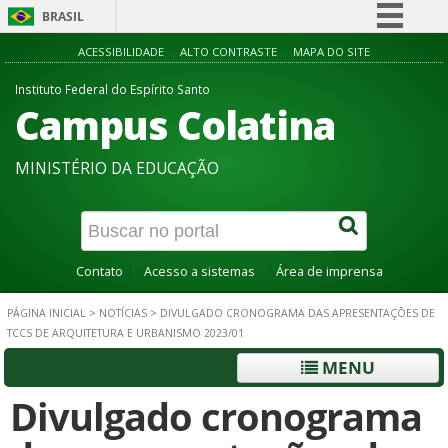
BRASIL
Simplifique!
ACESSIBILIDADE
ALTO CONTRASTE
MAPA DO SITE
Comunica BR
Instituto Federal do Espírito Santo
Campus Colatina
Participe
Acesso à informação
MINISTÉRIO DA EDUCAÇÃO
Legislação
Canais
Contato
Acesso a sistemas
Área de imprensa
PÁGINA INICIAL
>
NOTÍCIAS
>
DIVULGADO CRONOGRAMA DAS APRESENTAÇÕES DE
TCCS DE ARQUITETURA E URBANISMO 2023/01
MENU
Divulgado cronograma