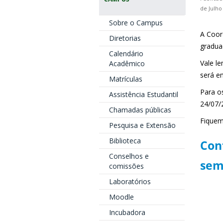
de Julho
Sobre o Campus
A Coor
Diretorias
gradua
Calendário
Vale le
Acadêmico
será e
Matrículas
Para o
Assistência Estudantil
24/07/
Chamadas públicas
Fiquem
Pesquisa e Extensão
Biblioteca
Conf
Conselhos e
sem
comissões
Laboratórios
Moodle
Incubadora