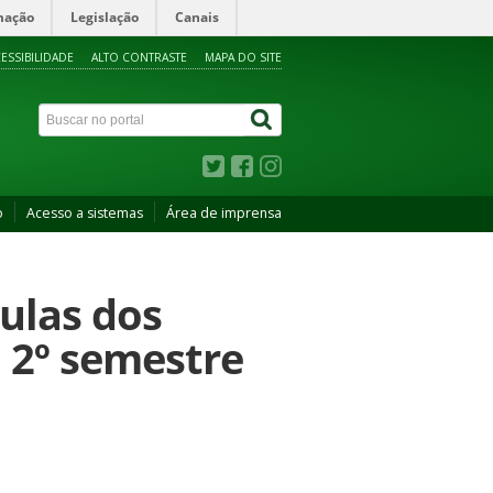
mação
Legislação
Canais
ESSIBILIDADE
ALTO CONTRASTE
MAPA DO SITE
o
Acesso a sistemas
Área de imprensa
aulas dos
 2º semestre