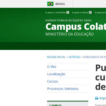
BRASIL
Ir para o conteúdo
1
Ir para o menu
2
Ir para a
Instituto Federal do Espírito Santo
Campus Colat
MINISTÉRIO DA EDUCAÇÃO
PÁGINA INICIAL
>
NOTÍCIAS
>
PUBLICADOS OS H
Pu
O Ifes
cu
Localização
Cursos
de
Processos Seletivos
Impr
CAMPUS
Publicad