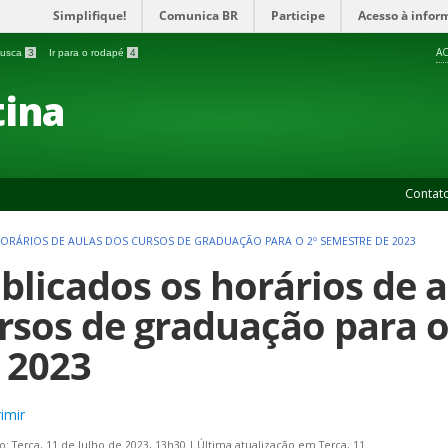
Simplifique!
Comunica BR
Participe
Acesso à infor
AC
 busca
3
Ir para o rodapé
4
ina
Contat
ORÁRIOS DE AULAS DOS CURSOS DE GRADUAÇÃO PARA O 2º SEMESTRE DE 2023
blicados os horários de 
rsos de graduação para o
 2023
imir
o: Terça, 11 de Julho de 2023, 13h30
|
Última atualização em Terça, 11