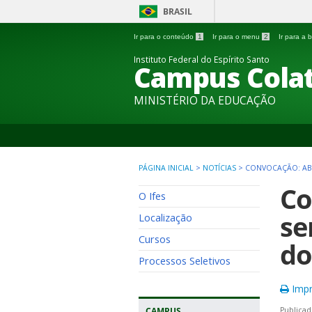
BRASIL
Ir para o conteúdo
1
Ir para o menu
2
Ir para a
Instituto Federal do Espírito Santo
Campus Colat
MINISTÉRIO DA EDUCAÇÃO
PÁGINA INICIAL
>
NOTÍCIAS
>
CONVOCAÇÃO: AB
Co
O Ifes
se
Localização
Cursos
do
Processos Seletivos
Impr
CAMPUS
Publicad