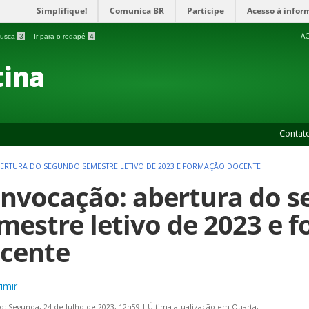
Simplifique!
Comunica BR
Participe
Acesso à infor
AC
 busca
3
Ir para o rodapé
4
ina
Contat
ERTURA DO SEGUNDO SEMESTRE LETIVO DE 2023 E FORMAÇÃO DOCENTE
nvocação: abertura do 
mestre letivo de 2023 e 
cente
imir
o: Segunda, 24 de Julho de 2023, 12h59
|
Última atualização em Quarta,