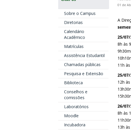
01 de Ab
Sobre o Campus
A Dire
Diretorias
semest
Calendário
25/07/
Acadêmico
8h às 9
Matrículas
9h30mi
Assistência Estudantil
10h10mi
Chamadas públicas
11h às 
Pesquisa e Extensão
25/07/
12h às
Biblioteca
13h30m
Conselhos e
15h30m
comissões
26/07/
Laboratórios
8h às 
Moodle
11h30m
Incubadora
13h às