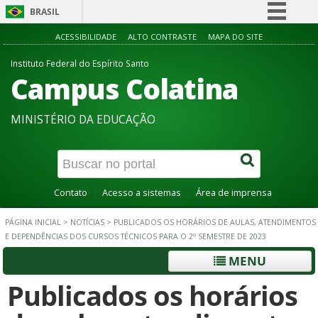
BRASIL
Simplifique!
ACESSIBILIDADE
ALTO CONTRASTE
MAPA DO SITE
Comunica BR
Instituto Federal do Espírito Santo
Campus Colatina
Participe
Acesso à informação
MINISTÉRIO DA EDUCAÇÃO
Legislação
Canais
Contato
Acesso a sistemas
Área de imprensa
PÁGINA INICIAL
>
NOTÍCIAS
>
PUBLICADOS OS HORÁRIOS DE AULAS, ATENDIMENTOS
E DEPENDÊNCIAS DOS CURSOS TÉCNICOS PARA O 2º SEMESTRE DE 2023
MENU
Publicados os horários