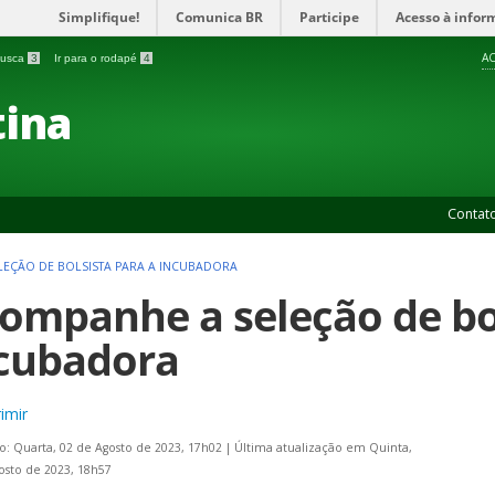
Simplifique!
Comunica BR
Participe
Acesso à infor
AC
 busca
3
Ir para o rodapé
4
ina
Contat
EÇÃO DE BOLSISTA PARA A INCUBADORA
ompanhe a seleção de bol
cubadora
imir
o: Quarta, 02 de Agosto de 2023, 17h02
|
Última atualização em Quinta,
osto de 2023, 18h57