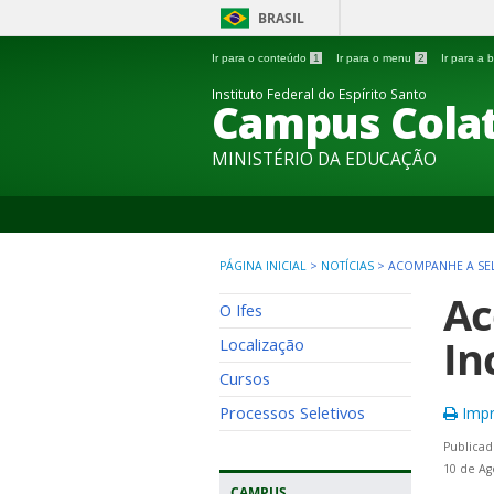
BRASIL
Ir para o conteúdo
1
Ir para o menu
2
Ir para a
Instituto Federal do Espírito Santo
Campus Colat
MINISTÉRIO DA EDUCAÇÃO
PÁGINA INICIAL
>
NOTÍCIAS
>
ACOMPANHE A SEL
Ac
O Ifes
In
Localização
Cursos
Processos Seletivos
Impr
Publicad
10 de Ag
CAMPUS