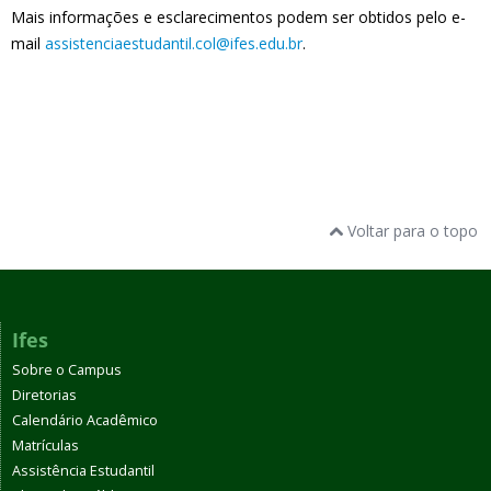
Mais informações e esclarecimentos podem ser obtidos pelo e-
mail
assistenciaestudantil.col@ifes.edu.br
.
Voltar para o topo
Ifes
Sobre o Campus
Diretorias
Calendário Acadêmico
Matrículas
Assistência Estudantil