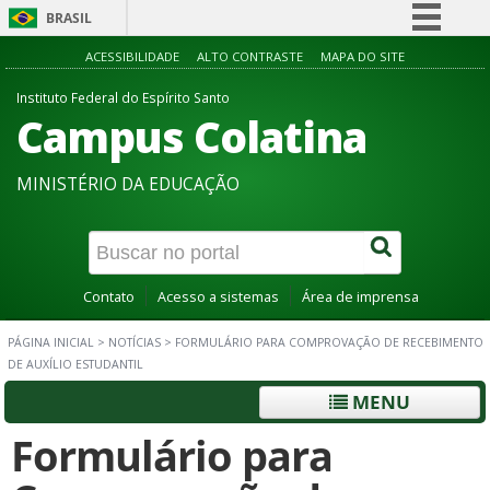
BRASIL
Simplifique!
ACESSIBILIDADE
ALTO CONTRASTE
MAPA DO SITE
Comunica BR
Instituto Federal do Espírito Santo
Campus Colatina
Participe
Acesso à informação
MINISTÉRIO DA EDUCAÇÃO
Legislação
Canais
Contato
Acesso a sistemas
Área de imprensa
PÁGINA INICIAL
>
NOTÍCIAS
>
FORMULÁRIO PARA COMPROVAÇÃO DE RECEBIMENTO
DE AUXÍLIO ESTUDANTIL
MENU
Formulário para