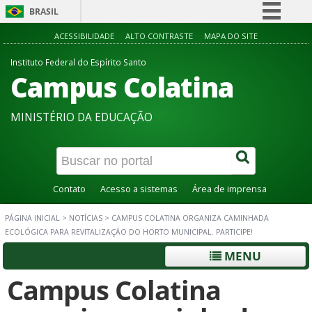
BRASIL
Simplifique!
ACESSIBILIDADE
ALTO CONTRASTE
MAPA DO SITE
Comunica BR
Instituto Federal do Espírito Santo
Campus Colatina
Participe
Acesso à informação
MINISTÉRIO DA EDUCAÇÃO
Legislação
Canais
Contato
Acesso a sistemas
Área de imprensa
PÁGINA INICIAL
>
NOTÍCIAS
>
CAMPUS COLATINA ORGANIZA CAMINHADA
ECOLÓGICA PARA REVITALIZAÇÃO DO HORTO MUNICIPAL. PARTICIPE!
MENU
Campus Colatina