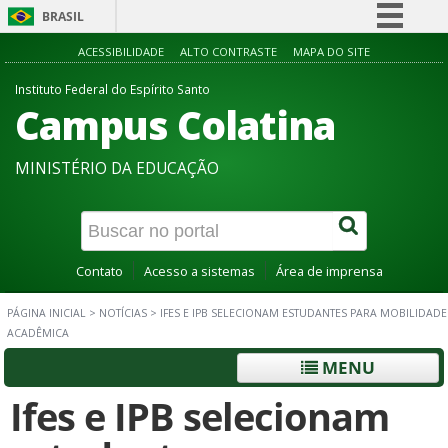
BRASIL
Simplifique!
ACESSIBILIDADE
ALTO CONTRASTE
MAPA DO SITE
Comunica BR
Instituto Federal do Espírito Santo
Campus Colatina
Participe
Acesso à informação
MINISTÉRIO DA EDUCAÇÃO
Legislação
Canais
Contato
Acesso a sistemas
Área de imprensa
PÁGINA INICIAL
>
NOTÍCIAS
>
IFES E IPB SELECIONAM ESTUDANTES PARA MOBILIDADE
ACADÊMICA
MENU
Ifes e IPB selecionam