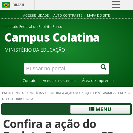
BRASIL
Simplifique!
ACESSIBILIDADE
ALTO CONTRASTE
MAPA DO SITE
Comunica BR
Instituto Federal do Espírito Santo
Campus Colatina
Participe
Acesso à informação
MINISTÉRIO DA EDUCAÇÃO
Legislação
Canais
Contato
Acesso a sistemas
Área de imprensa
PÁGINA INICIAL
>
NOTÍCIAS
>
CONFIRA A AÇÃO DO PROJETO PROGRAME-SE EM PROL
DO OUTUBRO ROSA
MENU
Confira a ação do