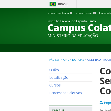
BRASIL
Ir para o conteúdo
1
Ir para o menu
2
Ir para a
Instituto Federal do Espírito Santo
Campus Colat
MINISTÉRIO DA EDUCAÇÃO
PÁGINA INICIAL
>
NOTÍCIAS
>
CONFIRA A PROGR
Co
O Ifes
Se
Localização
Cursos
Co
Processos Seletivos
Impr
CAMPUS
Publicad