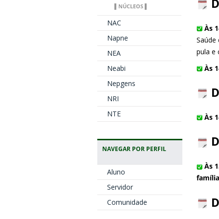
D
▌NÚCLEOS ▌
NAC
Às 1
Napne
Saúde 
pula e 
NEA
Às 
Neabi
Nepgens
D
NRI
NTE
Às 1
D
NAVEGAR POR PERFIL
Às 1
Aluno
famíli
Servidor
D
Comunidade