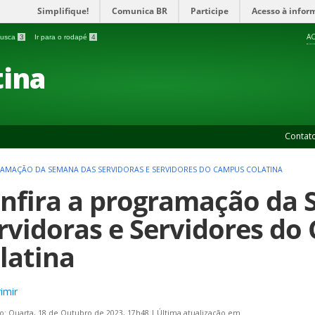
Simplifique!
Comunica BR
Participe
Acesso à infor
AC
 busca
3
Ir para o rodapé
4
ina
Contat
AMAÇÃO DA SEMANA DAS SERVIDORAS E SERVIDORES DO CAMPUS COLATINA
nfira a programação da
rvidoras e Servidores d
latina
imir
o: Quarta, 18 de Outubro de 2023, 17h48
|
Última atualização em