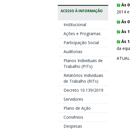
Às 0
ACESSO À INFORMAÇÃO
2014 e
Às 
Institucional
Às 1
Ações e Programas
Às 1
Participação Social
da equi
Auditorias
ATUAL
Planos Individuais de
Trabalho (PITs)
Relatórios Individuais
de Trabalho (RITs)
Decreto 10.139/2019
Servidores
Plano de Ação
Convênios
Despesas