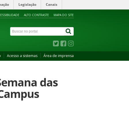
mação
Legislação
Canais
ESSIBILIDADE
ALTO CONTRASTE
MAPA DO SITE
o
Acesso a sistemas
Área de imprensa
 Semana das
o Campus