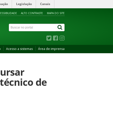
mação
Legislação
Canais
ESSIBILIDADE
ALTO CONTRASTE
MAPA DO SITE
o
Acesso a sistemas
Área de imprensa
cursar
itécnico de