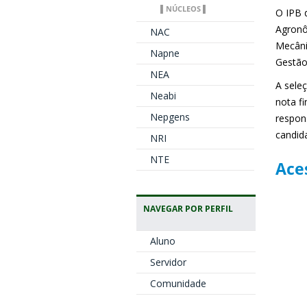
▌NÚCLEOS ▌
O IPB 
Agronô
NAC
Mecâni
Napne
Gestão
NEA
A sele
Neabi
nota fi
Nepgens
respon
candid
NRI
NTE
Aces
NAVEGAR POR PERFIL
Aluno
Servidor
Comunidade