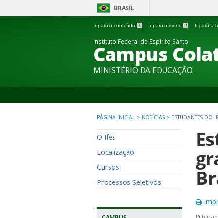
BRASIL
Ir para o conteúdo
1
Ir para o menu
2
Ir para a
Instituto Federal do Espírito Santo
Campus Colat
MINISTÉRIO DA EDUCAÇÃO
PÁGINA INICIAL
>
NOTÍCIAS
>
ESTUDANTES DO I
Es
O Ifes
gr
Localização
Cursos
Br
Processos Seletivos
Impr
CAMPUS
Publicad