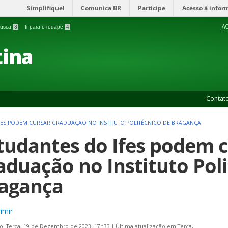
Simplifique!
Comunica BR
Participe
Acesso à infor
AC
 busca
3
Ir para o rodapé
4
ina
Contat
FES PODEM CURSAR GRADUAÇÃO NO INSTITUTO POLITÉCNICO DE BRAGANÇA
tudantes do Ifes podem 
aduação no Instituto Pol
agança
imir
o: Terça, 19 de Dezembro de 2023, 17h33
|
Última atualização em Terça,