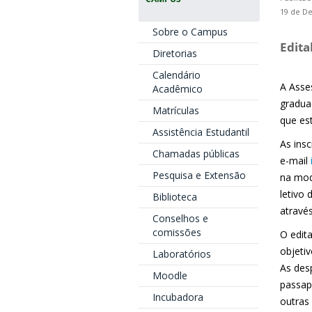
19 de D
Sobre o Campus
Edita
Diretorias
Calendário
A Asses
Acadêmico
gradua
Matrículas
que es
Assistência Estudantil
As ins
Chamadas públicas
e-mail
Pesquisa e Extensão
na mod
letivo
Biblioteca
atravé
Conselhos e
comissões
O edit
objeti
Laboratórios
As des
Moodle
passap
Incubadora
outras