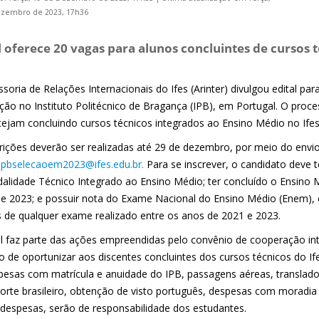
ezembro de 2023, 17h36
l oferece 20 vagas para alunos concluintes de cursos 
soria de Relações Internacionais do Ifes (Arinter) divulgou edital pa
ção no Instituto Politécnico de Bragança (IPB), em Portugal. O proce
tejam concluindo cursos técnicos integrados ao Ensino Médio no Ife
crições deverão ser realizadas até 29 de dezembro, por meio do env
ipbselecaoem2023@ifes.edu.br.
Para se inscrever, o candidato deve t
alidade Técnico Integrado ao Ensino Médio; ter concluído o Ensino 
 de 2023; e possuir nota do Exame Nacional do Ensino Médio (Enem),
s de qualquer exame realizado entre os anos de 2021 e 2023.
al faz parte das ações empreendidas pelo convênio de cooperação inte
vo de oportunizar aos discentes concluintes dos cursos técnicos do I
pesas com matrícula e anuidade do IPB, passagens aéreas, translado
orte brasileiro, obtenção de visto português, despesas com moradia
 despesas, serão de responsabilidade dos estudantes.